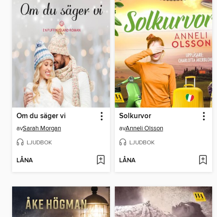
Om du säger vi
Solkurvor
av
Sarah Morgan
av
Anneli Olsson
LJUDBOK
LJUDBOK
LÅNA
LÅNA