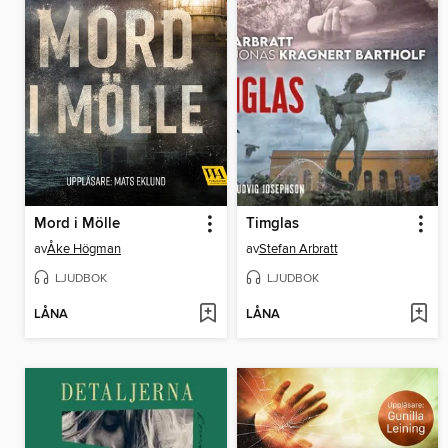
Mord i Mölle
Timglas
av
Åke Högman
av
Stefan Arbratt
LJUDBOK
LJUDBOK
LÅNA
LÅNA