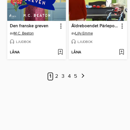
Den franske greven
Äldreboendet Pärleporten
av
M.C. Beaton
av
Lilly Emme
LJUDBOK
LJUDBOK
LÅNA
LÅNA
1
2
3
4
5